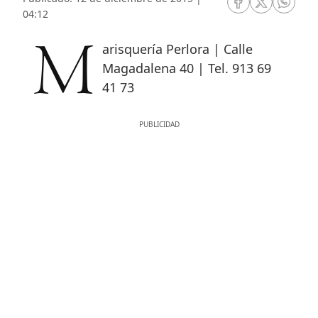
RRSS Facebook
RRSS Twitte
RRSS 
04:12
Marisquería Perlora | Calle
Magadalena 40 | Tel. 913 69
41 73