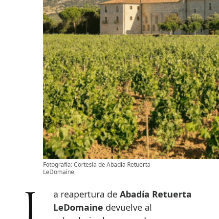
Fotografía: Cortesía de Abadía Retuerta
LeDomaine
La reapertura de
Abadía Retuerta
LeDomaine
devuelve al