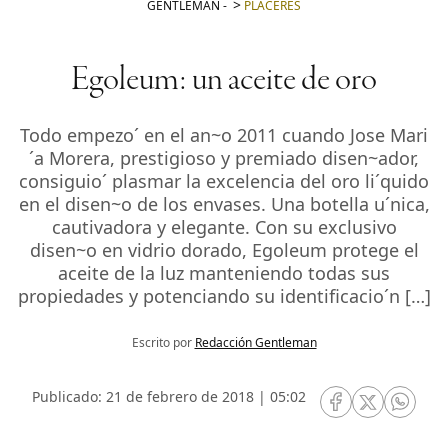
GENTLEMAN
-
PLACERES
Egoleum: un aceite de oro
Todo empezo´ en el an~o 2011 cuando Jose Mari
´a Morera, prestigioso y premiado disen~ador,
consiguio´ plasmar la excelencia del oro li´quido
en el disen~o de los envases. Una botella u´nica,
cautivadora y elegante. Con su exclusivo
disen~o en vidrio dorado, Egoleum protege el
aceite de la luz manteniendo todas sus
propiedades y potenciando su identificacio´n […]
Escrito por
Redacción Gentleman
Publicado: 21 de febrero de 2018 | 05:02
RRSS Facebook
RRSS Twitte
RRSS 