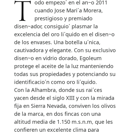
Todo empezo´ en el an~o 2011
cuando Jose Mari´a Morera,
prestigioso y premiado
disen~ador, consiguio´ plasmar la
excelencia del oro li´quido en el disen~o
de los envases. Una botella u´nica,
cautivadora y elegante. Con su exclusivo
disen~o en vidrio dorado, Egoleum
protege el aceite de la luz manteniendo
todas sus propiedades y potenciando su
identificacio´n como oro li´quido.
Con la Alhambra, donde sus rai´ces
yacen desde el siglo XIII y con la mirada
fija en Sierra Nevada, conviven los olivos
de la marca, en dos fincas con una
altitud media de 1.150 m.s.n.m, que les
confieren un excelente clima para