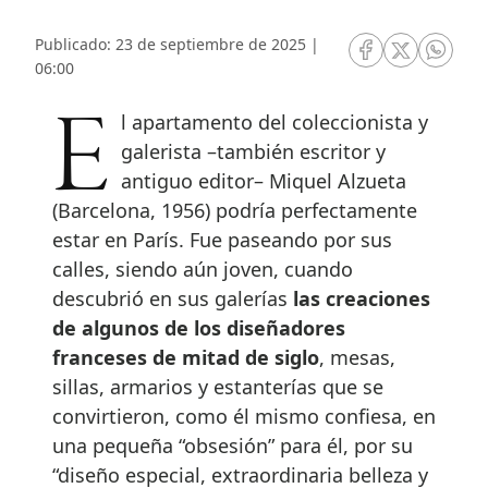
Publicado: 23 de septiembre de 2025 |
RRSS Facebook
RRSS Twitte
RRSS 
06:00
El apartamento del coleccionista y
galerista –también escritor y
antiguo editor– Miquel Alzueta
(Barcelona, 1956) podría perfectamente
estar en París. Fue paseando por sus
calles, siendo aún joven, cuando
descubrió en sus galerías
las creaciones
de algunos de los diseñadores
franceses de mitad de siglo
, mesas,
sillas, armarios y estanterías que se
convirtieron, como él mismo confiesa, en
una pequeña “obsesión” para él, por su
“diseño especial, extraordinaria belleza y