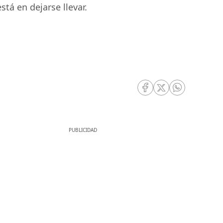
stá en dejarse llevar.
RRSS Facebook
RRSS Twitter
RRSS Whatsa