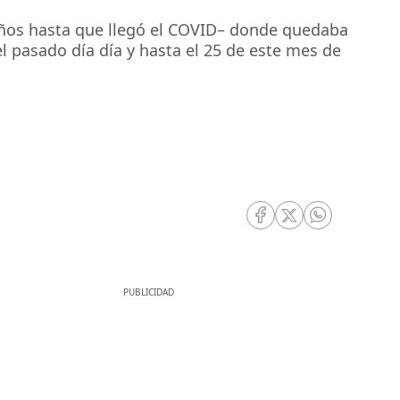
años hasta que llegó el COVID– donde quedaba
el pasado día día y hasta el 25 de este mes de
RRSS Facebook
RRSS Twitter
RRSS Whatsa