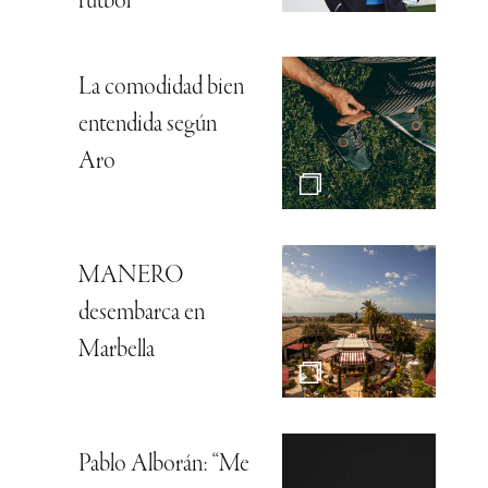
fútbol
La comodidad bien
entendida según
Aro
MANERO
desembarca en
Marbella
Pablo Alborán: “Me