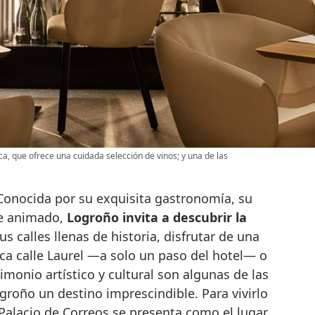
, que ofrece una cuidada selección de vinos; y una de las
. Conocida por su exquisita gastronomía, su
te animado,
Logroño invita a descubrir la
us calles llenas de historia, disfrutar de una
ca calle Laurel —a solo un paso del hotel— o
imonio artístico y cultural son algunas de las
roño un destino imprescindible. Para vivirlo
a Palacio de Correos se presenta como el lugar