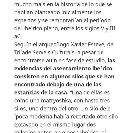
mucho ma´s en la historia de lo que se
habi´an planteado inicialmente los
expertos y se remontari´an al peri´odo
del ibe´rico pleno, entre los siglos V y III
aC.
Segu´n el arqueo´logo Xavier Esteve, de
Tri´ade Serveis Culturals, a pesar de
encontrarse au´n en fase de estudio,
las
evidencias del asentamiento ibe´rico
consisten en algunos silos que se han
encontrado debajo de una de las
estancias de la casa.
“Una de ellas es
como una matryoshka, con hasta tres
silos, uno dentro del otro: un silo de e
´poca moderna habi´a recortado otro silo
excavado en el mismo lugar dos
milenios antes, en e´poca ibe´rica, el