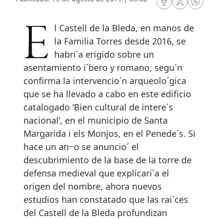
RRSS Facebook
RRSS Twitte
RRSS 
El Castell de la Bleda, en manos de
la Familia Torres desde 2016, se
habri´a erigido sobre un
asentamiento i´bero y romano, segu´n
confirma la intervencio´n arqueolo´gica
que se ha llevado a cabo en este edificio
catalogado ‘Bien cultural de intere´s
nacional’, en el municipio de Santa
Margarida i els Monjos, en el Penede`s. Si
hace un an~o se anuncio´ el
descubrimiento de la base de la torre de
defensa medieval que explicari´a el
origen del nombre, ahora nuevos
estudios han constatado que las rai´ces
del Castell de la Bleda profundizan