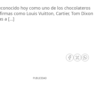
Reconocido hoy como uno de los chocolateros
 firmas como Louis Vuitton, Cartier, Tom Dixon
s a […]
RRSS Facebook
RRSS Twitter
RRSS Whatsa