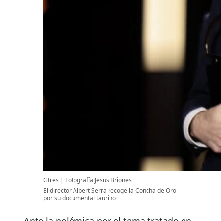
Gtres
Fotografía:Jesus Briones
El director Albert Serra recoge la Concha de Oro
por su documental taurino
Ante la polémica por el tema tratado en