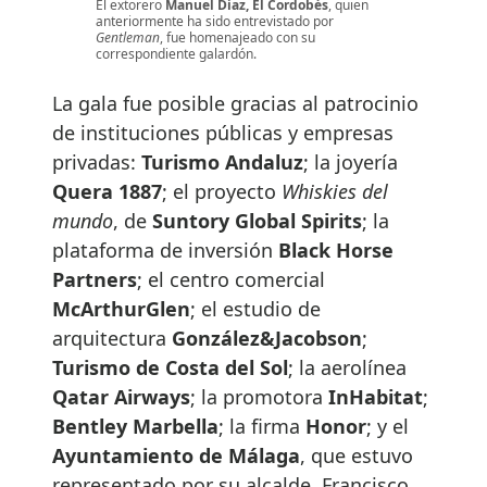
El extorero
Manuel Díaz, El Cordobés
, quien
anteriormente ha sido entrevistado por
Gentleman
, fue homenajeado con su
correspondiente galardón.
La gala fue posible gracias al patrocinio
de instituciones públicas y empresas
privadas:
Turismo Andaluz
; la joyería
Quera 1887
; el proyecto
Whiskies del
mundo
, de
Suntory Global Spirits
; la
plataforma de inversión
Black Horse
Partners
; el centro comercial
McArthurGlen
; el estudio de
arquitectura
González&Jacobson
;
Turismo de Costa del Sol
; la aerolínea
Qatar Airways
; la promotora
InHabitat
;
Bentley Marbella
; la firma
Honor
; y el
Ayuntamiento de Málaga
, que estuvo
representado por su alcalde, Francisco