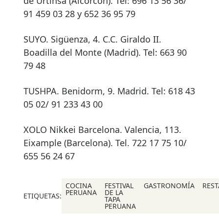
de Urtinsa (Alcorcón). Tel: 696 13 56 36/
91 459 03 28 y 652 36 95 79
SUYO. Sigüenza, 4. C.C. Giraldo II.
Boadilla del Monte (Madrid). Tel: 663 90
79 48
TUSHPA. Benidorm, 9. Madrid. Tel: 618 43
05 02/ 91 233 43 00
XOLO Nikkei Barcelona. Valencia, 113.
Eixample (Barcelona). Tel. 722 17 75 10/
655 56 24 67
COCINA
FESTIVAL
GASTRONOMÍA
RES
PERUANA
DE LA
ETIQUETAS:
TAPA
PERUANA