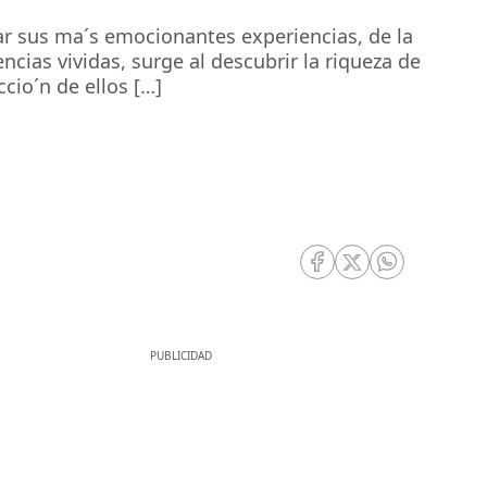
car sus ma´s emocionantes experiencias, de la
ncias vividas, surge al descubrir la riqueza de
cio´n de ellos […]
RRSS Facebook
RRSS Twitter
RRSS Whatsa