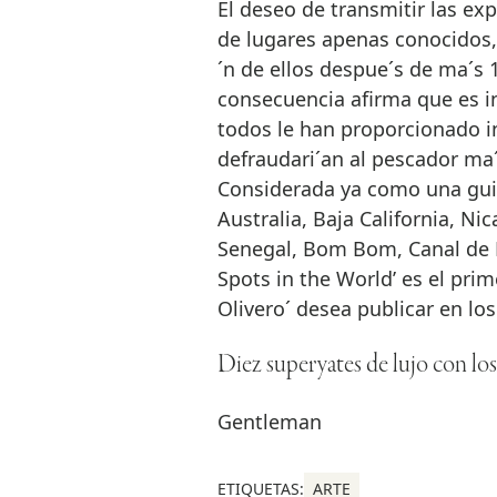
El deseo de transmitir las exp
de lugares apenas conocidos,
´n de ellos despue´s de ma´s 1
consecuencia afirma que es in
todos le han proporcionado in
defraudari´an al pescador ma´
Considerada ya como una gui´
Australia, Baja California, N
Senegal, Bom Bom, Canal de
Spots in the World’ es el prim
Olivero´ desea publicar en lo
Diez superyates de lujo con lo
Gentleman
ETIQUETAS:
ARTE