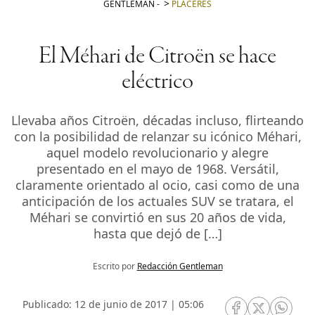
GENTLEMAN
-
PLACERES
El Méhari de Citroën se hace
eléctrico
Llevaba años Citroën, décadas incluso, flirteando
con la posibilidad de relanzar su icónico Méhari,
aquel modelo revolucionario y alegre
presentado en el mayo de 1968. Versátil,
claramente orientado al ocio, casi como de una
anticipación de los actuales SUV se tratara, el
Méhari se convirtió en sus 20 años de vida,
hasta que dejó de […]
Escrito por
Redacción Gentleman
Publicado: 12 de junio de 2017 | 05:06
RRSS Facebook
RRSS Twitte
RRSS 