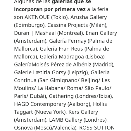
Algunas de las
galerías que se
incorporan por primera vez
a la feria
son AKIINOUE (Tokio), Arusha Gallery
(Edimburgo), Cassina Projects (Milán),
Duran | Mashaal (Montreal), Enari Gallery
(Ámsterdam), Galería Fermay (Palma de
Mallorca), Galería Fran Reus (Palma de
Mallorca), Galeria Madragoa (Lisboa),
GaleríaMoisés Pérez de Albéniz (Madrid),
Galerie Lætitia Gorsy (Leipzig), Galleria
Continua (San Gimignano/ Beijing/ Les
Moulins/ La Habana/ Roma/ São Paulo/
París/ Dubái), Gathering (Londres/Ibiza),
HAGD Contemporary (Aalborg), Hollis
Taggart (Nueva York), Kers Gallery
(Ámsterdam), LAMB Gallery (Londres),
Osnova (Moscú/Valencia), ROSS-SUTTON