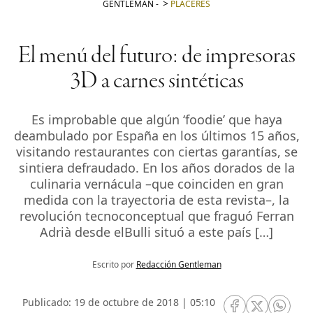
GENTLEMAN
-
PLACERES
El menú del futuro: de impresoras
3D a carnes sintéticas
Es improbable que algún ‘foodie’ que haya
deambulado por España en los últimos 15 años,
visitando restaurantes con ciertas garantías, se
sintiera defraudado. En los años dorados de la
culinaria vernácula –que coinciden en gran
medida con la trayectoria de esta revista–, la
revolución tecnoconceptual que fraguó Ferran
Adrià desde elBulli situó a este país […]
Escrito por
Redacción Gentleman
Publicado: 19 de octubre de 2018 | 05:10
RRSS Facebook
RRSS Twitte
RRSS 