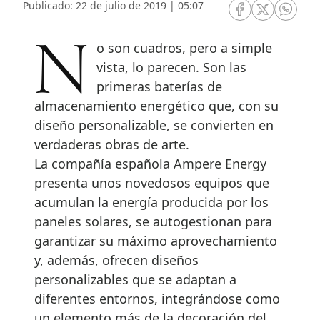
Publicado: 22 de julio de 2019 | 05:07
RRSS Facebook
RRSS Twitte
RRSS 
No son cuadros, pero a simple
vista, lo parecen. Son las
primeras baterías de
almacenamiento energético que, con su
diseño personalizable, se convierten en
verdaderas obras de arte.
La compañía española Ampere Energy
presenta unos novedosos equipos que
acumulan la energía producida por los
paneles solares, se autogestionan para
garantizar su máximo aprovechamiento
y, además, ofrecen diseños
personalizables que se adaptan a
diferentes entornos, integrándose como
un elemento más de la decoración del