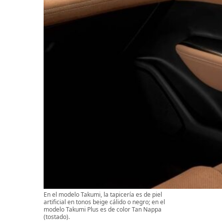
En el modelo Takumi, la tapicería es de piel
artificial en tonos beige cálido o negro; en el
modelo Takumi Plus es de color Tan Nappa
(tostado).