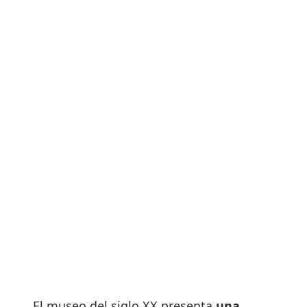
El museo del siglo XX presenta
una