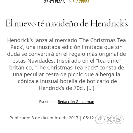
GENTLEMAN
-
PLACERES
El nuevo té navideño de Hendrick’s
Hendrick’s lanza al mercado ‘The Christmas Tea
Pack’, una inusitada edición limitada que sin
duda se convertirá en el regalo más original de
estas Navidades. Inspirado en el “tea time”
británico, “The Christmas Tea Pack” consta de
una peculiar cesta de picnic que alberga la
icónica e inusual botella de boticario de
Hendrick’s de 70cl, […]
Escrito por
Redacción Gentleman
Publicado: 3 de diciembre de 2017 | 05:12
RRSS Facebook
RRSS Twitte
RRSS 