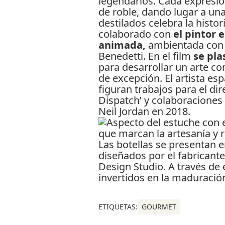
legendarios. Cada expresió
de roble, dando lugar a una
destilados celebra la historia
colaborado con
el pintor 
animada,
ambientada con m
Benedetti. En el film
se pla
para desarrollar un arte co
de excepción. El artista es
figuran trabajos para el d
Dispatch’ y colaboraciones e
Neil Jordan en 2018.
Las botellas se presentan 
diseñados por el fabrican
Design Studio. A través de e
invertidos en la maduració
ETIQUETAS:
GOURMET