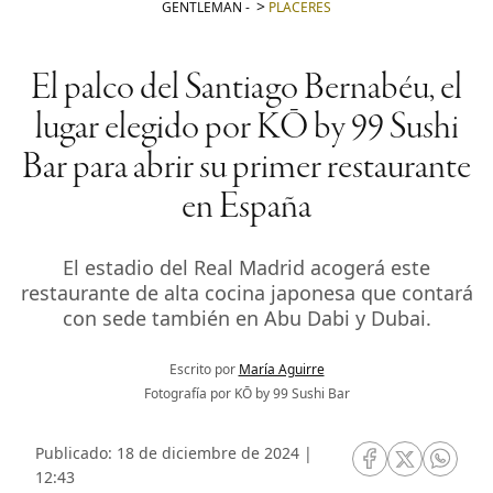
GENTLEMAN
-
PLACERES
El palco del Santiago Bernabéu, el
lugar elegido por KŌ by 99 Sushi
Bar para abrir su primer restaurante
en España
El estadio del Real Madrid acogerá este
restaurante de alta cocina japonesa que contará
con sede también en Abu Dabi y Dubai.
Escrito por
María Aguirre
Fotografía por KŌ by 99 Sushi Bar
Publicado: 18 de diciembre de 2024 |
RRSS Facebook
RRSS Twitte
RRSS 
12:43