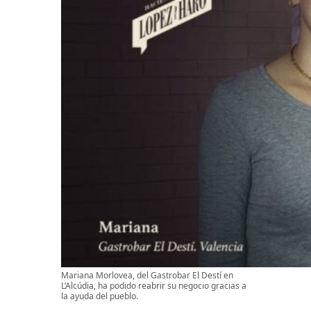
Mariana Morlovea, del Gastrobar El Destí en
L’Alcúdia, ha podido reabrir su negocio gracias a
la ayuda del pueblo.