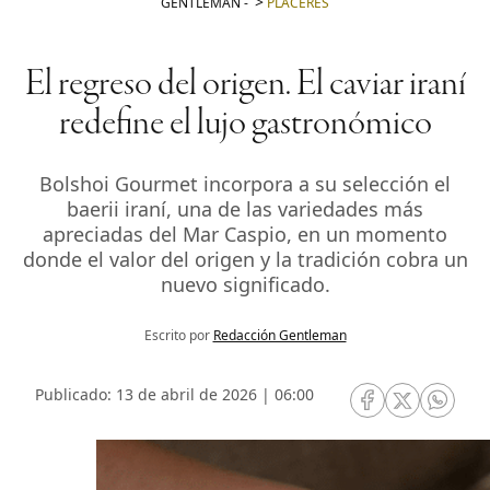
GENTLEMAN
-
PLACERES
El regreso del origen. El caviar iraní
redefine el lujo gastronómico
Bolshoi Gourmet incorpora a su selección el
baerii iraní, una de las variedades más
apreciadas del Mar Caspio, en un momento
donde el valor del origen y la tradición cobra un
nuevo significado.
Escrito por
Redacción Gentleman
Publicado: 13 de abril de 2026 | 06:00
RRSS Facebook
RRSS Twitte
RRSS 