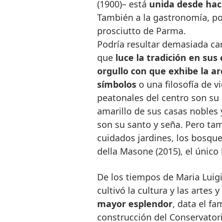
(1900)– está
unida desde hace 
También a la gastronomía, po
prosciutto de Parma.
Podría resultar demasiada ca
que
luce la tradición en sus
orgullo con que exhibe la 
símbolos
o una filosofía de v
peatonales del centro son su c
amarillo de sus casas nobles y
son su santo y seña. Pero ta
cuidados jardines, los bosques
della Masone (2015), el únic
De los tiempos de Maria Luig
cultivó la cultura y las artes 
mayor esplendor
, data el fa
construcción del Conservatori