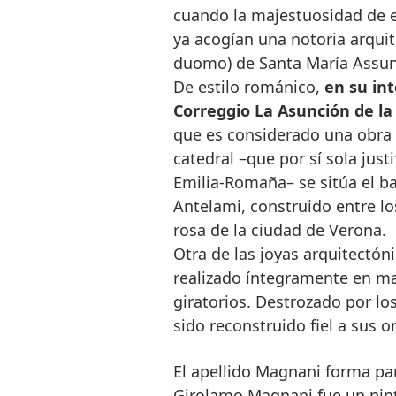
cuando la majestuosidad de est
ya acogían una notoria arquit
duomo) de Santa María Assunt
De estilo románico,
en su in
Correggio La Asunción de la
que es considerado una obra 
catedral –que por sí sola justi
Emilia-Romaña– se sitúa el ba
Antelami, construido entre lo
rosa de la ciudad de Verona.
Otra de las joyas arquitectón
realizado íntegramente en ma
giratorios. Destrozado por l
sido reconstruido fiel a sus o
El apellido Magnani forma pa
Girolamo Magnani fue un pinto