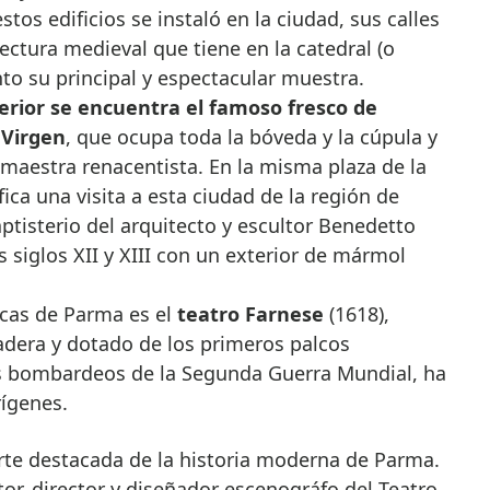
os edificios se instaló en la ciudad, sus calles
ectura medieval que tiene en la catedral (o
o su principal y espectacular muestra.
terior se encuentra el famoso fresco de
 Virgen
, que ocupa toda la bóveda y la cúpula y
maestra renacentista. En la misma plaza de la
fica una visita a esta ciudad de la región de
ptisterio del arquitecto y escultor Benedetto
s siglos XII y XIII con un exterior de mármol
icas de Parma es el
teatro Farnese
(1618),
dera y dotado de los primeros palcos
os bombardeos de la Segunda Guerra Mundial, ha
rígenes.
rte destacada de la historia moderna de Parma.
r, director y diseñador escenográfo del Teatro