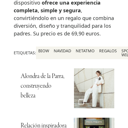
dispositivo
ofrece una experiencia
completa, simple y segura
,
convirtiéndolo en un regalo que combina
diversión, diseño y tranquilidad para los
padres. Su precio es de 69,90 euros.
BIOW
NAVIDAD
NETATMO
REGALOS
SP
ETIQUETAS:
WI
Alondra de la Parra,
construyendo
belleza
Relación inspiradora