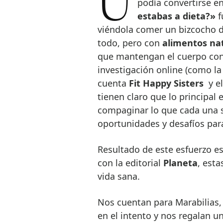
Una pregunta bastó para darse cuenta de que una forma de vida
podía convertirse e
estabas a dieta?»
f
viéndola comer un bizcocho d
todo, pero con
alimentos na
que mantengan el cuerpo co
investigación online (como la
cuenta
Fit Happy Sisters
y el
tienen claro que lo principal
compaginar lo que cada una s
oportunidades y desafíos par
Resultado de este esfuerzo es
con la editorial
Planeta
, esta
vida sana.
Nos cuentan para Marabilias, 
en el intento y nos regalan un