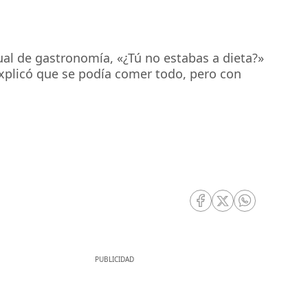
al de gastronomía, «¿Tú no estabas a dieta?»
explicó que se podía comer todo, pero con
RRSS Facebook
RRSS Twitter
RRSS Whatsa