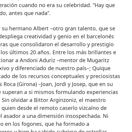
neración cuando no era su celebridad. “Hay que
do, antes que nada”.
 y su hermano Albert –otro gran talento, que se
despliega creatividad y genio en el barcelonés
as que consolidaron el desarrollo y prestigio
los últimos 20 años. Entre los más brillantes e
cionar a Andoni Aduriz –mentor de Mugaritz
exivo y diferenciado de nuestro país–; Quique
tado de los recursos conceptuales y preciosistas
 Roca (Girona) –Joan, Jordi y Josep, que en su
e superan a si mismos formulando experiencias
in olvidar a Bittor Arginzoniz, el maestro
 quien desde el remoto caserío vizcaíno de
del asador a una dimensión insospechada. Ni
o en los fogones, que ha formado a
ros y bien ha sabido cubrirse de estrellas