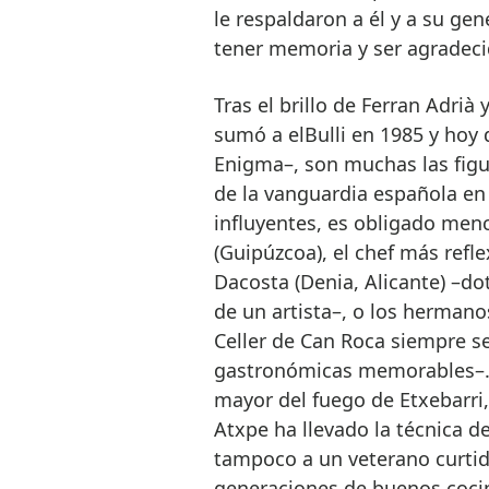
le respaldaron a él y a su ge
tener memoria y ser agradeci
Tras el brillo de Ferran Adrià
sumó a elBulli en 1985 y hoy 
Enigma–, son muchas las figur
de la vanguardia española en 
influyentes, es obligado men
(Guipúzcoa), el chef más refl
Dacosta (Denia, Alicante) –do
de un artista–, o los hermanos
Celler de Can Roca siempre s
gastronómicas memorables–. S
mayor del fuego de Etxebarri,
Atxpe ha llevado la técnica 
tampoco a un veterano curtid
generaciones de buenos cocine