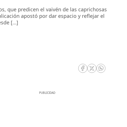
, que predicen el vaivén de las caprichosas
cación apostó por dar espacio y reflejar el
esde […]
RRSS Facebook
RRSS Twitter
RRSS Whatsa