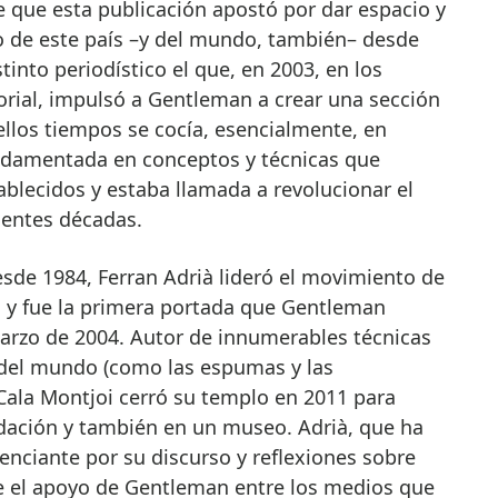
que esta publicación apostó por dar espacio y
co de este país –y del mundo, también– desde
stinto periodístico el que, en 2003, en los
orial, impulsó a Gentleman a crear una sección
uellos tiempos se cocía, esencialmente, en
damentada en conceptos y técnicas que
blecidos y estaba llamada a revolucionar el
uientes décadas.
desde 1984, Ferran Adrià lideró el movimiento de
 y fue la primera portada que Gentleman
arzo de 2004. Autor de innumerables técnicas
 del mundo (como las espumas y las
 Cala Montjoi cerró su templo en 2011 para
ndación y también en un museo. Adrià, que ha
enciante por su discurso y reflexiones sobre
e el apoyo de Gentleman entre los medios que