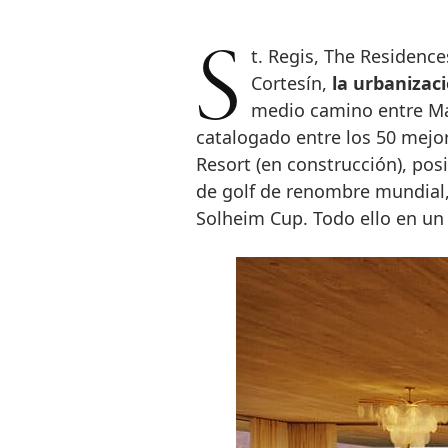
St. Regis, The Residences, Casares – Costa del Sol está ubicado en Finca
Cortesín,
la urbanizac
medio camino entre Mar
catalogado entre los 50 mejo
Resort (en construcción), po
de golf de renombre mundial,
Solheim Cup. Todo ello en un 