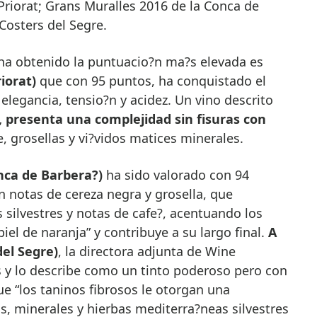
riorat; Grans Muralles 2016 de la Conca de
Costers del Segre.
 ha obtenido la puntuacio?n ma?s elevada es
iorat)
que con 95 puntos, ha conquistado el
elegancia, tensio?n y acidez. Un vino descrito
, presenta una complejidad sin fisuras con
, grosellas y vi?vidos matices minerales.
nca de Barbera?)
ha sido valorado con 94
n notas de cereza negra y grosella, que
 silvestres y notas de cafe?, acentuando los
iel de naranja” y contribuye a su largo final.
A
del Segre)
, la directora adjunta de Wine
s y lo describe como un tinto poderoso pero con
ue “los taninos fibrosos le otorgan una
s, minerales y hierbas mediterra?neas silvestres