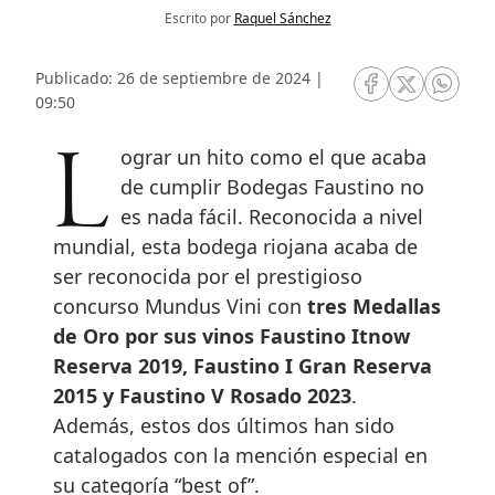
Escrito por
Raquel Sánchez
Publicado: 26 de septiembre de 2024 |
RRSS Facebook
RRSS Twitte
RRSS 
09:50
Lograr un hito como el que acaba
de cumplir Bodegas Faustino no
es nada fácil. Reconocida a nivel
mundial, esta bodega riojana acaba de
ser reconocida por el prestigioso
concurso Mundus Vini con
tres Medallas
de Oro por sus vinos Faustino Itnow
Reserva 2019, Faustino I Gran Reserva
2015 y Faustino V Rosado 2023
.
Además, estos dos últimos han sido
catalogados con la mención especial en
su categoría “best of”.