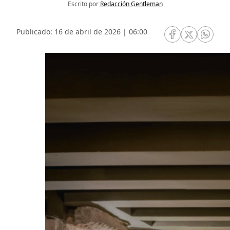
Escrito por
Redacción Gentleman
Publicado: 16 de abril de 2026 | 06:00
RRSS Facebook
RRSS Twitte
RRSS 