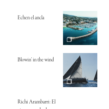
Echen el ancla
Blowin’ in the wind
Richi Arambarri: El