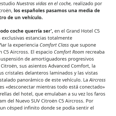
 estudio
Nuestras vidas en el coche,
realizado por
itroën,
los españoles pasamos una media de
ro de un vehículo.
todo coche querría ser’,
en el Grand Hotel C5
s exclusivas estancias totalmente
ar la experiencia
Comfort Class
que supone
 C5 Aircross. El espacio
Comfort Room
recreaba
 suspensión de amortiguadores progresivos
 Citroën, sus asientos Advanced Comfort, la
s cristales delanteros laminados y las vistas
istalado panorámico de este vehículo. La
Aircross
es «desconectar mientras todo está conectado»
trellas del hotel, que emulaban a su vez los faros
eam del Nuevo SUV Citroën C5 Aircross. Por
n césped infinito donde se podía sentir el