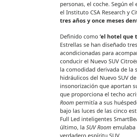
personas, el coche. Según el
el Instituto CSA Research y C
tres años y once meses dent
Definido como
‘el hotel que 
Estrellas se han diseñado tre
acondicionadas para acompañ
conducir el Nuevo SUV Citroën
la comodidad derivada de la
hidráulicos del Nuevo SUV de
insonorización que aportan su
que proporciona el techo acr
Room
permitía a sus huésped
bajo las luces de las cinco es
Full Led inteligentes SmartB
último, la
SUV Room
emulaba u
verdadero espíritu SUV.