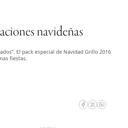
braciones navideñas
lados”. El pack especial de Navidad Grillo 2016
as fiestas.
RRSS Facebook
RRSS Twitter
RRSS Whatsa