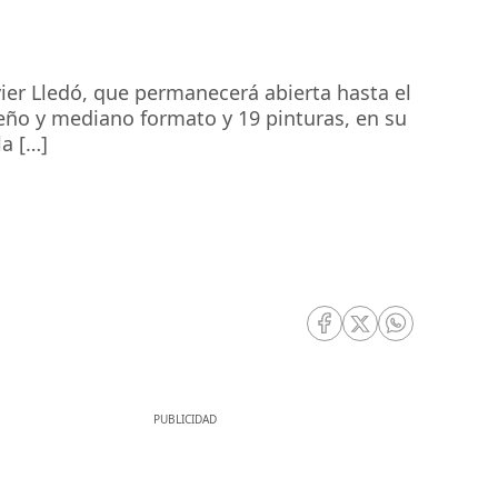
avier Lledó, que permanecerá abierta hasta el
eño y mediano formato y 19 pinturas, en su
la […]
RRSS Facebook
RRSS Twitter
RRSS Whatsa