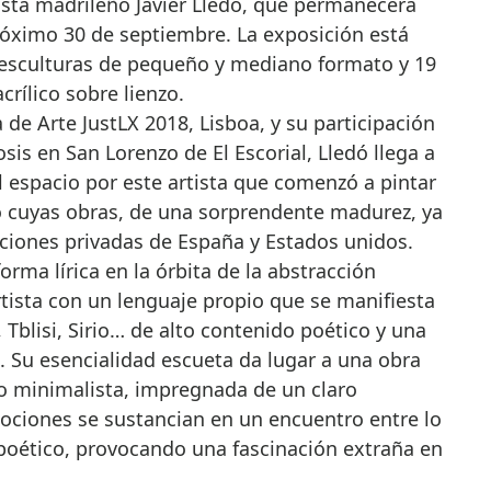
ista madrileño Javier Lledó, que permanecerá
próximo 30 de septiembre. La exposición está
 esculturas de pequeño y mediano formato y 19
crílico sobre lienzo.
a de Arte JustLX 2018, Lisboa, y su participación
sis en San Lorenzo de El Escorial, Lledó llega a
 espacio por este artista que comenzó a pintar
ro cuyas obras, de una sorprendente madurez, ya
cciones privadas de España y Estados unidos.
orma lírica en la órbita de la abstracción
tista con un lenguaje propio que se manifiesta
 Tblisi, Sirio… de alto contenido poético y una
. Su esencialidad escueta da lugar a una obra
so minimalista, impregnada de un claro
ciones se sustancian en un encuentro entre lo
oético, provocando una fascinación extraña en