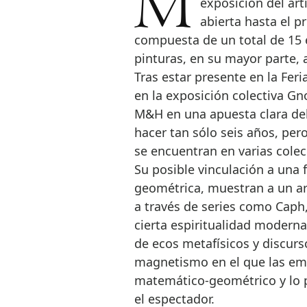
Materna y Herencia ha inaugurado ‘Sirio y Tiblisi’, la primera
exposición del art
abierta hasta el 
compuesta de un total de 15
pinturas, en su mayor parte, a
Tras estar presente en la Feri
en la exposición colectiva Gno
M&H en una apuesta clara del
hacer tan sólo seis años, pe
se encuentran en varias cole
Su posible vinculación a una f
geométrica, muestran a un ar
a través de series como Caph,
cierta espiritualidad moderna
de ecos metafísicos y discur
magnetismo en el que las emo
matemático-geométrico y lo p
el espectador.