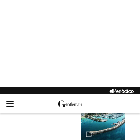
de la rebeldía
Hambre de mar
Echen el ancla