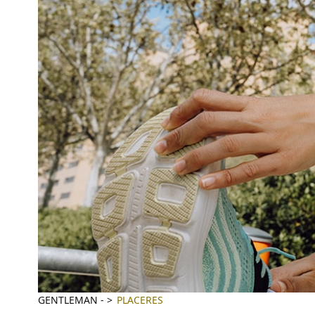
GENTLEMAN
-
PLACERES