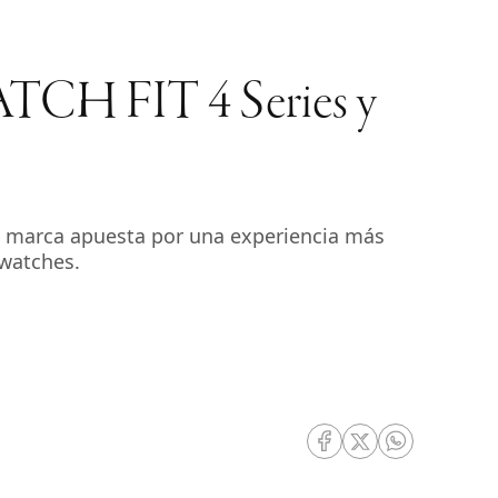
WATCH FIT 4 Series y
La marca apuesta por una experiencia más
twatches.
RRSS Facebook
RRSS Twitter
RRSS Whatsa