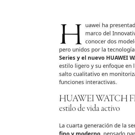
Huawei ha presentado en Berlín sus nuevos relojes inteligentes en el
marco del Innovati
conocer dos modelo
pero unidos por la tecnologí
Series y el nuevo HUAWEI 
estilo ligero y su enfoque en 
salto cualitativo en monitori
funciones interactivas.
HUAWEI WATCH FIT 4 Se
estilo de vida activo
La cuarta generación de la s
fino y moderno
, pensado par