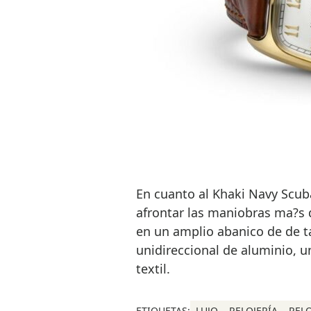
En cuanto al Khaki Navy Scuba
afrontar las maniobras ma?s 
en un amplio abanico de de t
unidireccional de aluminio, u
textil.
ETIQUETAS:
LUJO
RELOJERÍA
RELO