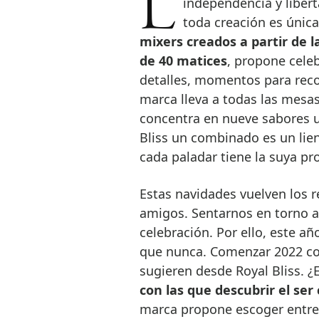
La mezcla es, en cualquiera de sus formas, un ejercicio de
independencia y liberta
toda creación es única
mixers creados a partir de 
de 40 matices
, propone celeb
detalles, momentos para recor
marca lleva a todas las mesas
concentra en nueve sabores 
Bliss un combinado es un lie
cada paladar tiene la suya pro
Estas navidades vuelven los 
amigos. Sentarnos en torno a
celebración. Por ello, este a
que nunca. Comenzar 2022 con
sugieren desde Royal Bliss. ¿
con las que descubrir el ser
marca propone escoger entre 