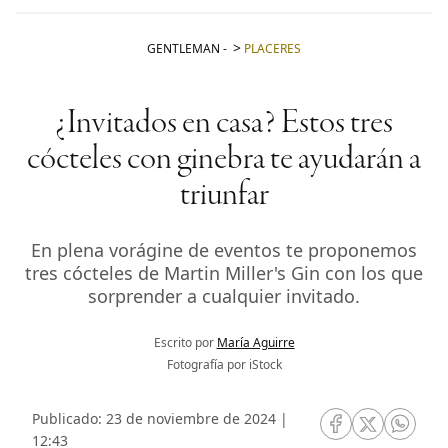
GENTLEMAN
-
PLACERES
¿Invitados en casa? Estos tres
cócteles con ginebra te ayudarán a
triunfar
En plena vorágine de eventos te proponemos
tres cócteles de Martin Miller's Gin con los que
sorprender a cualquier invitado.
Escrito por
María Aguirre
Fotografía por iStock
Publicado: 23 de noviembre de 2024 |
RRSS Facebook
RRSS Twitte
RRSS 
12:43