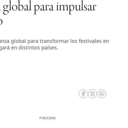
lobal para impulsar
o
nza global para transformar los festivales en
ará en distintos países.
RRSS Facebook
RRSS Twitter
RRSS Whatsa