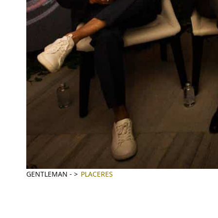
GENTLEMAN
-
PLACERES