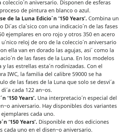
 coleccio´n aniversario. Disponen de esferas
proceso de pintura en blanco o azul.
 de la Luna Edicio´n ‘150 Years’.
Combina un
Di´as cla´sico con una indicacio´n de las fases
50 ejemplares en oro rojo y otros 350 en acero
 u´nico reloj de oro de la coleccio´n aniversario
on ella van en dorado las agujas, asi´ como la
icacio´n de las fases de la Luna. En los modelos
 y las estrellas esta´n rodinizadas. Con el
a IWC, la familia del calibre 59000 se ha
 de las fases de la Luna que solo se desvi´a
n di´a cada 122 an~os.
´n ‘150 Years’.
Una interpretacio´n especial del
n~o aniversario. Hay disponibles dos variantes
l ejemplares cada uno.
´n ‘150 Years’.
Disponible en dos ediciones
s cada uno en el disen~o aniversario.