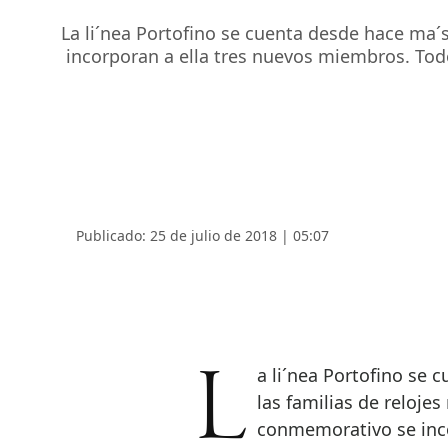
La li´nea Portofino se cuenta desde hace ma´
incorporan a ella tres nuevos miembros. Todo
Publicado: 25 de julio de 2018 | 05:07
La li´nea Portofino se cuenta desde hace ma´s de treinta an~os entre
las familias de reloje
conmemorativo se inco