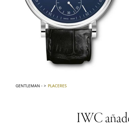
GENTLEMAN
-
PLACERES
IWC añade t