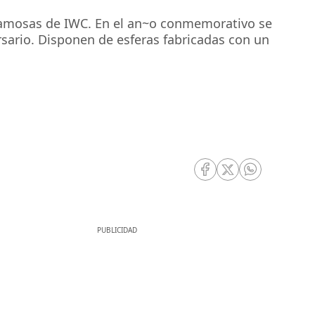
s famosas de IWC. En el an~o conmemorativo se
rsario. Disponen de esferas fabricadas con un
RRSS Facebook
RRSS Twitter
RRSS Whatsa