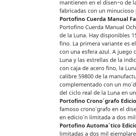
mantienen en el disen~o de la
fabricadas con un minucioso 
Portofino Cuerda Manual Fase
Portofino Cuerda Manual Ocho 
de la Luna. Hay disponibles 1
fino. La primera variante es el
con una esfera azul. A juego c
Luna y las estrellas de la ind
con caja de acero fino, la Luna
calibre 59800 de la manufactur
complementado con un mo´dulo
del ciclo real de la Luna en u
Portofino Crono´grafo Edicio
famoso crono´grafo en el dise
en edicio´n limitada a dos mi
Portofino Automa´tico Edicio
limitadas a dos mil ejemplare