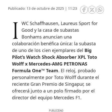
Publicado: 13 de octubre de 2025 | 11:23
RRSS Facebook
RRSS Twitte
RRSS 
IWC Schaffhausen, Laureus Sport for
Good y la casa de subastas
Bonhams anuncian una
colaboración benéfica única: la subasta
de uno de los cien ejemplares del
Big
Pilot’s Watch Shock Absorber XPL Toto
Wolff x Mercedes-AMG PETRONAS
Formula One™ Team
. El reloj, probado
personalmente por Toto Wolff durante el
reciente Gran Premio de Singapur, se
ofrecerá junto a un polo firmado por el
director del equipo Mercedes F1.