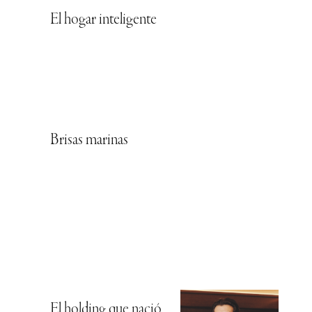
El hogar inteligente
Brisas marinas
El holding que nació