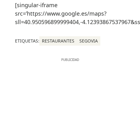
[singular-iframe
src=’https://www.google.es/maps?
sll=40.950596899999404,-4.12393867537967&
ETIQUETAS:
RESTAURANTES
SEGOVIA