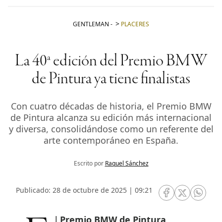
GENTLEMAN
-
PLACERES
La 40ª edición del Premio BMW
de Pintura ya tiene finalistas
Con cuatro décadas de historia, el Premio BMW
de Pintura alcanza su edición más internacional
y diversa, consolidándose como un referente del
arte contemporáneo en España.
Escrito por
Raquel Sánchez
Publicado: 28 de octubre de 2025 | 09:21
RRSS Facebook
RRSS Twitte
RRSS 
El
Premio BMW de Pintura