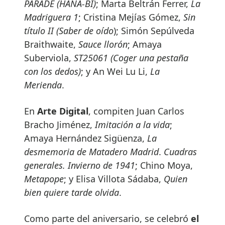
PARADE (HANA-BI)
; Marta Beltrán Ferrer,
La
Madriguera 1
; Cristina Mejías Gómez,
Sin
título II (Saber de oído
); Simón Sepúlveda
Braithwaite,
Sauce llorón
; Amaya
Suberviola,
ST25061 (Coger una pestaña
con los dedos)
; y An Wei Lu Li,
La
Merienda
.
En
Arte Digital
, compiten Juan Carlos
Bracho Jiménez,
Imitación a la vida
;
Amaya Hernández Sigüenza,
La
desmemoria de Matadero Madrid
.
Cuadras
generales. Invierno de 1941
; Chino Moya,
Metapope
; y Elisa Villota Sádaba,
Quien
bien quiere tarde olvida
.
Como parte del aniversario, se celebró
el