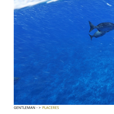
GENTLEMAN
-
PLACERES