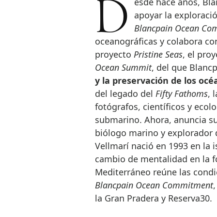
Desde hace años, Blancpain ha impulsado proyectos con los que
apoyar la exploraci
Blancpain Ocean Co
oceanográficas y colabora con
proyecto
Pristine Seas
, el pro
Ocean Summit
, del que Blanc
y la preservación de los oc
del legado del
Fifty Fathoms
, 
fotógrafos, científicos y ecol
submarino. Ahora, anuncia su
biólogo marino y explorador 
Vellmarí nació en 1993 en la 
cambio de mentalidad en la f
Mediterráneo reúne las condic
Blancpain Ocean Commitment
la Gran Pradera y Reserva30.