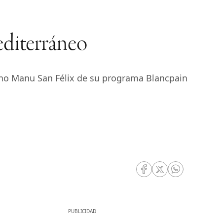
editerráneo
rino Manu San Félix de su programa Blancpain
RRSS Facebook
RRSS Twitter
RRSS Whatsa