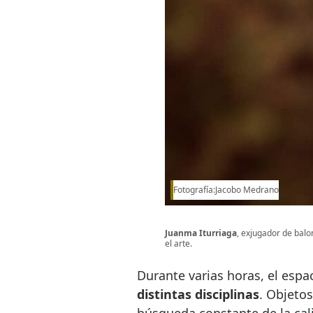
Fotografía:Jacobo Medrano
Juanma Iturriaga
, exjugador de balo
el arte.
Durante varias horas, el espa
distintas disciplinas
. Objetos
búsqueda constante de la cal