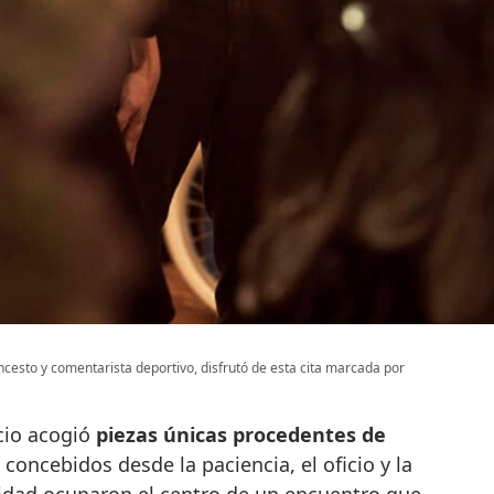
ncesto y comentarista deportivo, disfrutó de esta cita marcada por
cio acogió
piezas únicas procedentes de
 concebidos desde la paciencia, el oficio y la
idad ocuparon el centro de un encuentro que