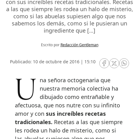
con sus increíbles recetas tradicionales. Recetas
a las que siempre les rodea un halo de misterio,
como si las abuelas supiesen algo que nos
sabemos los demás, como si le pusieran un
ingrediente que […]
Escrito por
Redacción Gentleman
Publicado: 10 de octubre de 2016 | 15:10
RRSS Facebook
RRSS Twitte
RRSS 
Una señora octogenaria que
nuestra memoria colectiva ha
dibujado como entrañable y
afectuosa, que nos nutre con su infinito
amor y con
sus increíbles recetas
tradicionales.
Recetas a las que siempre
les rodea un halo de misterio, como si
las abuelas supiesen algo que nos